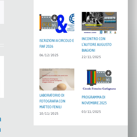
mail
INCONTRO CON
ISCRIZIONI A CIRCOLO E
L’AUTORE AUGUSTO
FIAF 2026
BIAGIONI
06/12/2025
22/11/2025
LABORATORIO DI
PROGRAMMA DI
FOTOGRAFIA CON
NOVEMBRE 2025
MATTEO FENILI
03/11/2025
10/11/2025
a
a