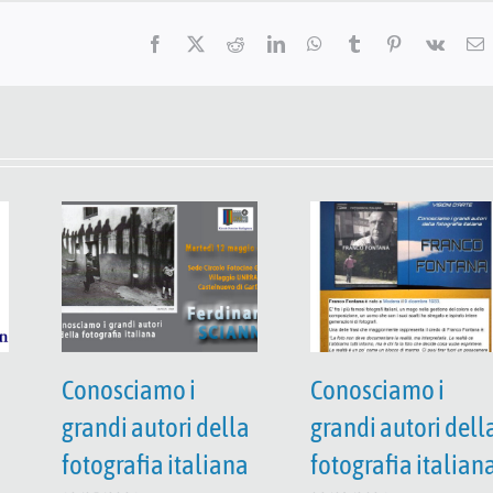
Facebook
X
Reddit
LinkedIn
WhatsApp
Tumblr
Pinterest
Vk
E
Conosciamo i
Conosciamo i
grandi autori della
grandi autori dell
fotografia italiana
fotografia italian