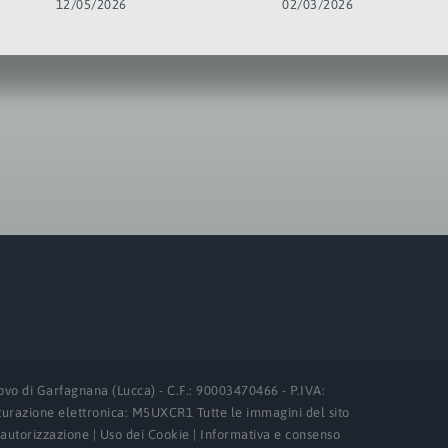
12/05/2026
02/03/2026
ovo di Garfagnana (Lucca) - C.F.: 90003470466 - P.IVA:
turazione elettronica: M5UXCR1 Tutte le immagini del sito
 autorizzazione | Uso dei Cookie | Informativa e consenso