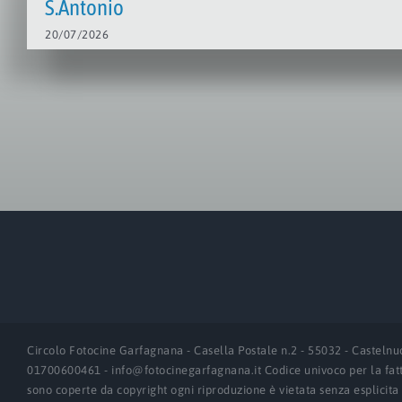
S.Antonio
20/07/2026
Circolo Fotocine Garfagnana - Casella Postale n.2 - 55032 - Castelnu
01700600461 - info@fotocinegarfagnana.it Codice univoco per la fat
sono coperte da copyright ogni riproduzione è vietata senza esplicita